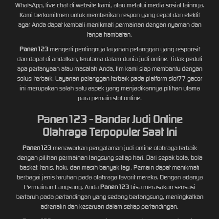
WhatsApp, live chat di website kami, atau melalui media sosial lainnya.
Kami berkomitmen untuk memberikan respon yang cepat dan efektif
agar Anda dapat kembali menikmati permainan dengan nyaman dan
tanpa hambatan.
Panen123
mengerti pentingnya layanan pelanggan yang responsif
dan dapat di andalkan, terutama dalam dunia judi online. Tidak peduli
apa pertanyaan atau masalah Anda, tim kami siap membantu dengan
solusi terbaik. Layanan pelanggan terbaik pada platform slot77 gacor
ini merupakan salah satu aspek yang menjadikannya pilihan utama
para pemain slot online.
Panen123 - Bandar Judi Online
Olahraga Terpopuler Saat Ini
Panen123
menawarkan pengalaman judi online olahraga terbaik
dengan pilihan permainan langsung setiap hari. Dari sepak bola, bola
basket, tenis, hoki, dan masih banyak lagi. Pemain dapat menikmati
berbagai jenis taruhan pada olahraga favorit mereka. Dengan adanya
Permainan Langsung. Anda
Panen123
bisa merasakan sensasi
bertaruh pada pertandingan yang sedang berlangsung, meningkatkan
adrenalin dan keseruan dalam setiap pertandingan.