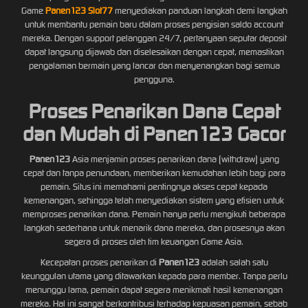
Game
Panen123 Slot77
menyediakan panduan langkah demi langkah
untuk membantu pemain baru dalam proses pengisian saldo account
mereka. Dengan support pelanggan 24/7, pertanyaan seputar deposit
dapat langsung dijawab dan diselesaikan dengan cepat, memastikan
pengalaman bermain yang lancar dan menyenangkan bagi semua
pengguna.
Proses Penarikan Dana Cepat
dan Mudah di Panen123 Gacor
Panen123
Asia menjamin proses penarikan dana (withdraw) yang
cepat dan tanpa penundaan, memberikan kemudahan lebih bagi para
pemain. Situs ini memahami pentingnya akses cepat kepada
kemenangan, sehingga telah menyediakan sistem yang efisien untuk
memproses penarikan dana. Pemain hanya perlu mengikuti beberapa
langkah sederhana untuk menarik dana mereka, dan prosesnya akan
segera di proses oleh tim keuangan Game Asia.
Kecepatan proses penarikan di
Panen123
adalah salah satu
keunggulan utama yang ditawarkan kepada para member. Tanpa perlu
menunggu lama, pemain dapat segera menikmati hasil kemenangan
mereka. Hal ini sangat berkontribusi terhadap kepuasan pemain, sebab