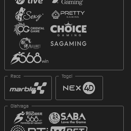
Race
Togel
Olahraga