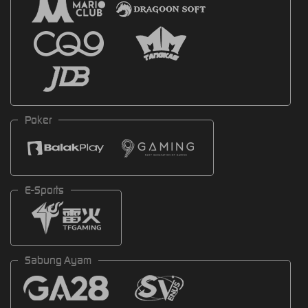
Poker
E-Sports
Sabung Ayam