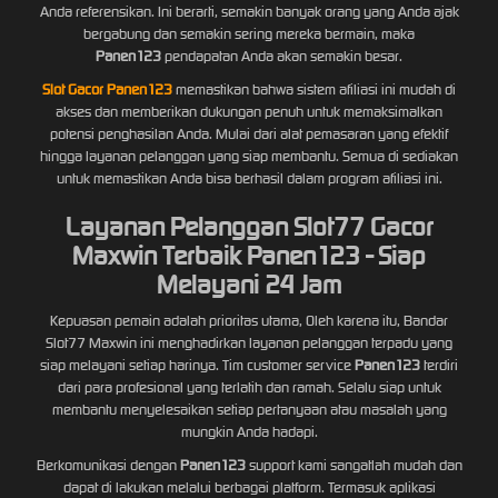
Anda referensikan. Ini berarti, semakin banyak orang yang Anda ajak
bergabung dan semakin sering mereka bermain, maka
Panen123
pendapatan Anda akan semakin besar.
Slot Gacor Panen123
memastikan bahwa sistem afiliasi ini mudah di
akses dan memberikan dukungan penuh untuk memaksimalkan
potensi penghasilan Anda. Mulai dari alat pemasaran yang efektif
hingga layanan pelanggan yang siap membantu. Semua di sediakan
untuk memastikan Anda bisa berhasil dalam program afiliasi ini.
Layanan Pelanggan Slot77 Gacor
Maxwin Terbaik Panen123 - Siap
Melayani 24 Jam
Kepuasan pemain adalah prioritas utama, Oleh karena itu, Bandar
Slot77 Maxwin ini menghadirkan layanan pelanggan terpadu yang
siap melayani setiap harinya. Tim customer service
Panen123
terdiri
dari para profesional yang terlatih dan ramah. Selalu siap untuk
membantu menyelesaikan setiap pertanyaan atau masalah yang
mungkin Anda hadapi.
Berkomunikasi dengan
Panen123
support kami sangatlah mudah dan
dapat di lakukan melalui berbagai platform. Termasuk aplikasi