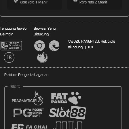
Rata-rata 1 Menit
Rata-rata 2 Menit
Tanggung Jawab
Browser Yang
Bermain
Didukung
©2026 PANEN123. Hak cipta
dilindungi | 18+
Platform Penyedia Layanan
Slots