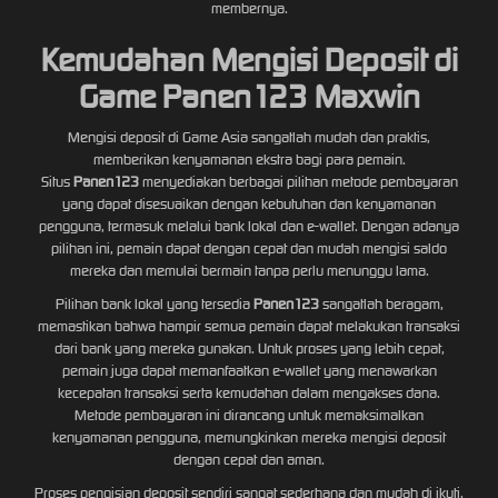
membernya.
Kemudahan Mengisi Deposit di
Game Panen123 Maxwin
Mengisi deposit di Game Asia sangatlah mudah dan praktis,
memberikan kenyamanan ekstra bagi para pemain.
Situs
Panen123
menyediakan berbagai pilihan metode pembayaran
yang dapat disesuaikan dengan kebutuhan dan kenyamanan
pengguna, termasuk melalui bank lokal dan e-wallet. Dengan adanya
pilihan ini, pemain dapat dengan cepat dan mudah mengisi saldo
mereka dan memulai bermain tanpa perlu menunggu lama.
Pilihan bank lokal yang tersedia
Panen123
sangatlah beragam,
memastikan bahwa hampir semua pemain dapat melakukan transaksi
dari bank yang mereka gunakan. Untuk proses yang lebih cepat,
pemain juga dapat memanfaatkan e-wallet yang menawarkan
kecepatan transaksi serta kemudahan dalam mengakses dana.
Metode pembayaran ini dirancang untuk memaksimalkan
kenyamanan pengguna, memungkinkan mereka mengisi deposit
dengan cepat dan aman.
Proses pengisian deposit sendiri sangat sederhana dan mudah di ikuti.