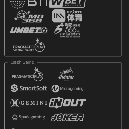
Crash Game