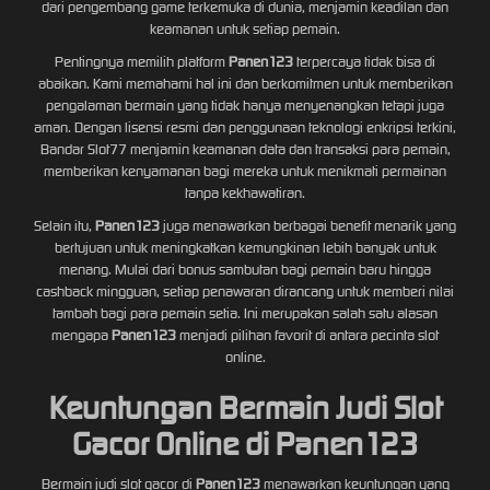
dari pengembang game terkemuka di dunia, menjamin keadilan dan
keamanan untuk setiap pemain.
Pentingnya memilih platform
Panen123
terpercaya tidak bisa di
abaikan. Kami memahami hal ini dan berkomitmen untuk memberikan
pengalaman bermain yang tidak hanya menyenangkan tetapi juga
aman. Dengan lisensi resmi dan penggunaan teknologi enkripsi terkini,
Bandar Slot77 menjamin keamanan data dan transaksi para pemain,
memberikan kenyamanan bagi mereka untuk menikmati permainan
tanpa kekhawatiran.
Selain itu,
Panen123
juga menawarkan berbagai benefit menarik yang
bertujuan untuk meningkatkan kemungkinan lebih banyak untuk
menang. Mulai dari bonus sambutan bagi pemain baru hingga
cashback mingguan, setiap penawaran dirancang untuk memberi nilai
tambah bagi para pemain setia. Ini merupakan salah satu alasan
mengapa
Panen123
menjadi pilihan favorit di antara pecinta slot
online.
Keuntungan Bermain Judi Slot
Gacor Online di Panen123
Bermain judi slot gacor di
Panen123
menawarkan keuntungan yang