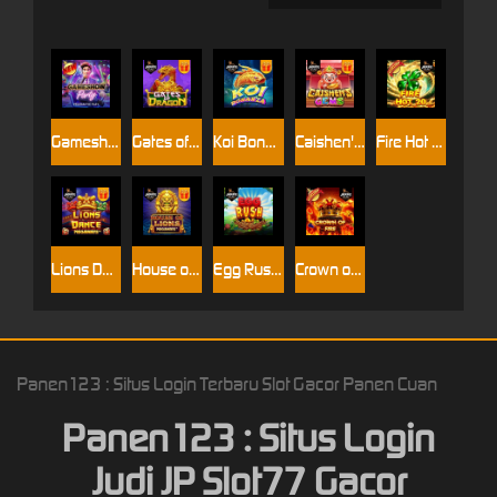
Gameshow Party Jackpot Play
Gates of Dragon Jackpot Play
Koi Bonanza Jackpot Play
Caishen's Gems Jackpot Play
Fire Hot 20 Jackpot Play
Lions Dance Megaways Jackpot Play
House of Lions Megaways Jackpot Play
Egg Rush Jackpot Play
Crown of Fire Jackpot Play
Panen123 : Situs Login Terbaru Slot Gacor Panen Cuan
Panen123 : Situs Login
Judi JP Slot77 Gacor