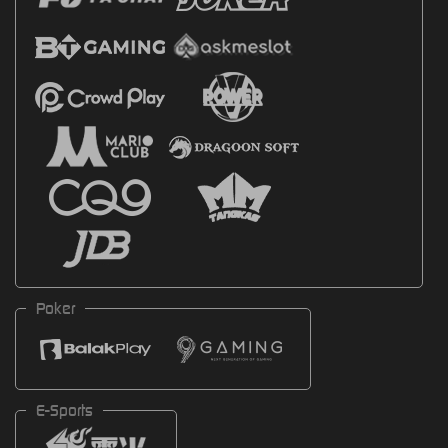
Poker
E-Sports