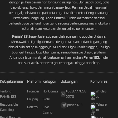
dengan pilihan permainan langsung setiap hari. Dari sepak bola, bola
basket, tenis, hoki, dan masih banyak lagi. Pemain dapat menikmati
berbagai jenis taruhan pada olahraga favorit mereka. Dengan adanya
Permainan Langsung. Anda
Panen123
bisa merasakan sensasi
bertaruh pada pertandingan yang sedang berlangsung, meningkatkan
adrenalin dan keseruan dalam setiap pertandingan.
Panen123
Sepak bola, sebagai olahraga paling populer di dunia.
Menawarkan liga-liga ternama dengan ratusan pertandingan yang
bisa di pilih setiap minggunya. Mulai dari Liga Premier Inggris, La Liga
Spanyol, hingga Liga Champions, semua tersedia di satu platform.
Anda juga bisa menikmati berbagai pilihan taruhan
Panen123
, mulai
dari skor akhir, pencetak gol terbanyak, hingga handicap.
Kebijaksanaan
Platform
Kategori
Dukungan
Komunitas
Tentang
Promosi
Hot Games
+628777658
Whatsa
PANEN123
0570
pp
Loyalty
Slots
Responsible
Telegra
panen123
Referral
Live
Gambling
m
Casino
Pusat Bantuan