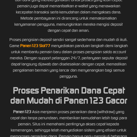
pemain juga dapat memanfaatkan e-wallet yang menawarkan
kecepatan transaksi serta kemudahan dalam mengakses dana.
Metode pembayaran ini dirancang untuk memaksimalkan
kenyamanan pengguna, memungkinkan mereka mengisi deposit
dengan cepat dan aman.
Proses pengisian deposit sendiri sangat sederhana dan mudah di ikuti.
Game
Panen123 Slot77
menyediakan panduan langkah demi langkah
untuk membantu pemain baru dalam proses pengisian saldo account
mereka. Dengan support pelanggan 24/7, pertanyaan seputar deposit
dapat langsung dijawab dan diselesaikan dengan cepat, memastikan
pengalaman bermain yang lancar dan menyenangkan bagi semua
pengguna.
Proses Penarikan Dana Cepat
dan Mudah di Panen123 Gacor
Panen123
Asia menjamin proses penarikan dana (withdraw) yang
cepat dan tanpa penundaan, memberikan kemudahan lebih bagi para
pemain. Situs ini memahami pentingnya akses cepat kepada
kemenangan, sehingga telah menyediakan sistem yang efisien untuk
memproses penarikan dana. Pemain hanya perlu mengikuti beberapa