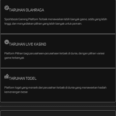
TARUHAN OLAHRAGA
Sportsbook Gaming Platform Terbaik menawarkan lebih banyak game, odds yang lebih
tinggi, dan menyediakan pilihan yang lebih banyak untuk pemain.
TARUHAN LIVE KASINO
Platform Pilihan bagi perusahaan-perusahaan terbaik di dunia, dengan pilihan variasi
game terbanyak
TARUHAN TOGEL
Platform togel yang menarik dari perusahan terbaik di dunia yang menawarkan hadiah
kemenangan besar