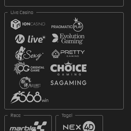
Live Casino
Race
Togel