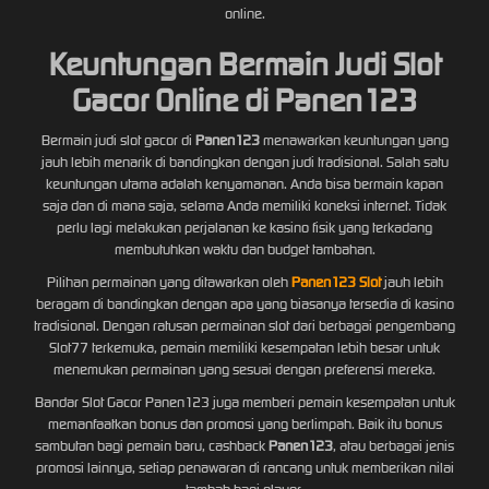
online.
Keuntungan Bermain Judi Slot
Gacor Online di Panen123
Bermain judi slot gacor di
Panen123
menawarkan keuntungan yang
jauh lebih menarik di bandingkan dengan judi tradisional. Salah satu
keuntungan utama adalah kenyamanan. Anda bisa bermain kapan
saja dan di mana saja, selama Anda memiliki koneksi internet. Tidak
perlu lagi melakukan perjalanan ke kasino fisik yang terkadang
membutuhkan waktu dan
budget tambahan.
Pilihan permainan yang ditawarkan oleh
Panen123 Slot
jauh lebih
beragam di bandingkan dengan apa yang biasanya tersedia di kasino
tradisional. Dengan ratusan permainan slot dari berbagai pengembang
Slot77 terkemuka, pemain memiliki kesempatan lebih besar untuk
menemukan permainan yang sesuai dengan preferensi mereka.
Bandar Slot Gacor Panen123 juga memberi pemain kesempatan untuk
memanfaatkan bonus dan promosi yang berlimpah. Baik itu bonus
sambutan bagi pemain baru, cashback
Panen123
, atau berbagai jenis
promosi lainnya, setiap penawaran di rancang untuk memberikan nilai