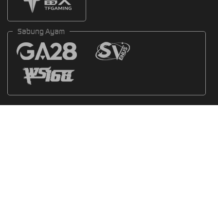
Sabung Ayam