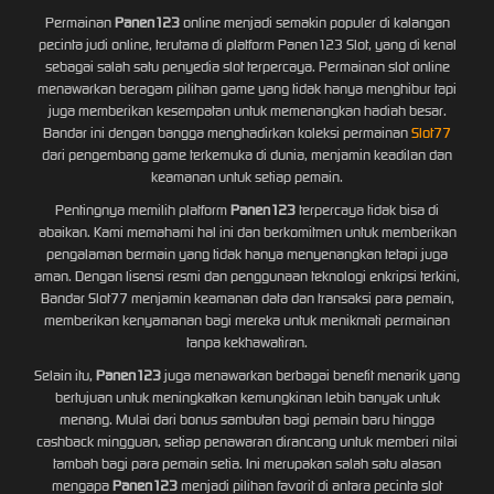
Permainan
Panen123
online menjadi semakin populer di kalangan
pecinta judi online, terutama di platform Panen123 Slot, yang di kenal
sebagai salah satu penyedia slot terpercaya. Permainan slot online
menawarkan beragam pilihan game yang tidak hanya menghibur tapi
juga memberikan kesempatan untuk memenangkan hadiah besar.
Bandar ini dengan bangga menghadirkan koleksi permainan
Slot77
dari pengembang game terkemuka di dunia, menjamin keadilan dan
keamanan untuk setiap pemain.
Pentingnya memilih platform
Panen123
terpercaya tidak bisa di
abaikan. Kami memahami hal ini dan berkomitmen untuk memberikan
pengalaman bermain yang tidak hanya menyenangkan tetapi juga
aman. Dengan lisensi resmi dan penggunaan teknologi enkripsi terkini,
Bandar Slot77 menjamin keamanan data dan transaksi para pemain,
memberikan kenyamanan bagi mereka untuk menikmati permainan
tanpa kekhawatiran.
Selain itu,
Panen123
juga menawarkan berbagai benefit menarik yang
bertujuan untuk meningkatkan kemungkinan lebih banyak untuk
menang. Mulai dari bonus sambutan bagi pemain baru hingga
cashback mingguan, setiap penawaran dirancang untuk memberi nilai
tambah bagi para pemain setia. Ini merupakan salah satu alasan
mengapa
Panen123
menjadi pilihan favorit di antara pecinta slot