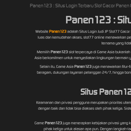
Panen123 : Situs Login Terbaru Slot Gacor Panen
Panen123 : Situ
Website
Panen123
adalah Situs Login Judi JP Slot77 Gac
luas dan kemudahan akses, slot77 online menawarkan pen
ternama yang tida
Memilih
Panen123
slot terpercaya di Game Asia bukanlah 
Asia berkomitmen untuk menyediakan lingkungan bermain y
Selain itu, Game Asia
Panen123
juga menawarkan fitur
beragam, dukungan layanan pelanggan 24/7, hingga bonus 
Situs Panen12
Keamanan dan privasi pengguna merupakan prioritas utama
dengan baik dan tidak bisa diakses oleh pihak ketiga. S
Game
Panen123
juga menerapkan kebijakan privasi yang 
pihak ketiga untuk alasan apa pun. Dengan langkah-l