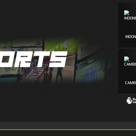
INDON
CAMB