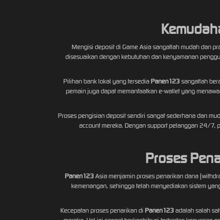
Kemudaha
Mengisi deposit di Game Asia sangatlah mudah dan pr
disesuaikan dengan kebutuhan dan kenyamanan pengguna,
Pilihan bank lokal yang tersedia
Panen123
sangatlah ber
pemain juga dapat memanfaatkan e-wallet yang menawa
Proses pengisian deposit sendiri sangat sederhana dan mud
account mereka. Dengan support pelanggan 24/7, p
Proses Pena
Panen123
Asia menjamin proses penarikan dana (withd
kemenangan, sehingga telah menyediakan sistem yang
Kecepatan proses penarikan di
Panen123
adalah salah sa