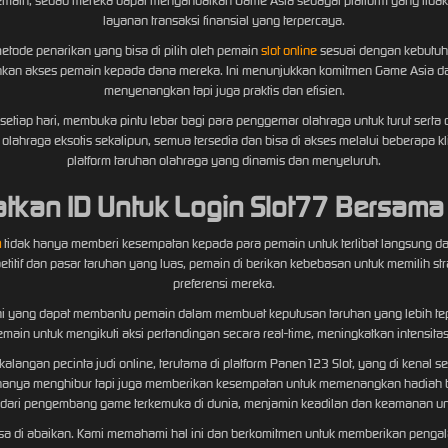
pemain, sebab mereka dapat mengandalkan Game Asia sebagai platform yang tidak
layanan transaksi finansial yang terpercaya.
tode penarikan yang bisa di pilih oleh pemain
slot online
sesuai dengan kebutuha
udahkan akses pemain kepada dana mereka. Ini menunjukkan komitmen Game Asia
menyenangkan tapi juga praktis dan efisien.
tiap hari, membuka pintu lebar bagi para penggemar olahraga untuk turut serta
ng olahraga eksotis sekalipun, semua tersedia dan bisa di akses melalui beberapa
platform taruhan olahraga yang dinamis dan menyeluruh.
kan ID Untuk Login Slot77 Bersam
n
tidak hanya memberi kesempatan kepada para pemain untuk terlibat langsung da
tif dan pasar taruhan yang luas, pemain di berikan kebebasan untuk memilih st
preferensi mereka.
kini yang dapat membantu pemain dalam membuat keputusan taruhan yang lebih tep
ain untuk mengikuti aksi pertandingan secara real-time, meningkatkan intensita
kalangan pecinta judi online, terutama di platform Panen123 Slot, yang di kenal s
hanya menghibur tapi juga memberikan kesempatan untuk memenangkan hadiah b
dari pengembang game terkemuka di dunia, menjamin keadilan dan keamanan unt
bisa di abaikan. Kami memahami hal ini dan berkomitmen untuk memberikan peng