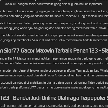
memiliki jaringan sosial atau website yang bisa di gunakan untuk promosi.
dan terbuka untuk siapa saja yang ingin mendapatkan penghasilan tambahan. Dengan
iap kali ada orang yang mendaftar dan bermain di Panen123 Login melalui link te
itif dan menarik. Sistem pembagian komisi transparan, di hitung berdasarkan per
anyak orang yang Anda ajak bergabung dan semakin sering mereka bermain, maka
ni mudah di akses dan memberikan dukungan penuh untuk memaksimalkan potensi p
 yang siap membantu. Semua di sediakan untuk memastikan Anda bisa berhasil da
 Slot77 Gacor Maxwin Terbaik Panen123 - Si
Bandar Slot77 Maxwin ini menghadirkan layanan pelanggan terpadu yang siap mel
ih dan ramah. Selalu siap untuk membantu menyelesaikan setiap pertanyaan atau
h mudah dan dapat di lakukan melalui berbagai platform. Termasuk aplikasi WhatsA
rikan respon yang cepat dan efektif agar Anda dapat kembali menikmati perma
sponsif dan dapat di andalkan, terutama dalam dunia judi online. Tidak peduli 
erbaik pada platform slot77 gacor ini merupakan salah satu aspek yang menjadika
23 - Bandar Judi Online Olahraga Terpopuler S
ik dengan pilihan permainan langsung setiap hari. Dari sepak bola, bola basket,