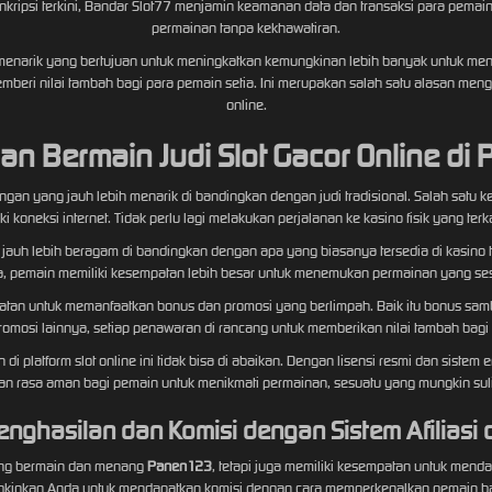
nkripsi terkini, Bandar Slot77 menjamin keamanan data dan transaksi para pem
permainan tanpa kekhawatiran.
enarik yang bertujuan untuk meningkatkan kemungkinan lebih banyak untuk men
beri nilai tambah bagi para pemain setia. Ini merupakan salah satu alasan me
online.
n Bermain Judi Slot Gacor Online d
an yang jauh lebih menarik di bandingkan dengan judi tradisional. Salah satu
i koneksi internet. Tidak perlu lagi melakukan perjalanan ke kasino fisik yang 
jauh lebih beragam di bandingkan dengan apa yang biasanya tersedia di kasino t
 pemain memiliki kesempatan lebih besar untuk menemukan permainan yang ses
tan untuk memanfaatkan bonus dan promosi yang berlimpah. Baik itu bonus sam
promosi lainnya, setiap penawaran di rancang untuk memberikan nilai tambah bagi 
 platform slot online ini tidak bisa di abaikan. Dengan lisensi resmi dan sistem e
 rasa aman bagi pemain untuk menikmati permainan, sesuatu yang mungkin sulit 
nghasilan dan Komisi dengan Sistem Afiliasi
ntang bermain dan menang
Panen123
, tetapi juga memiliki kesempatan untuk menda
ngkinkan Anda untuk mendapatkan komisi dengan cara memperkenalkan pemain bar