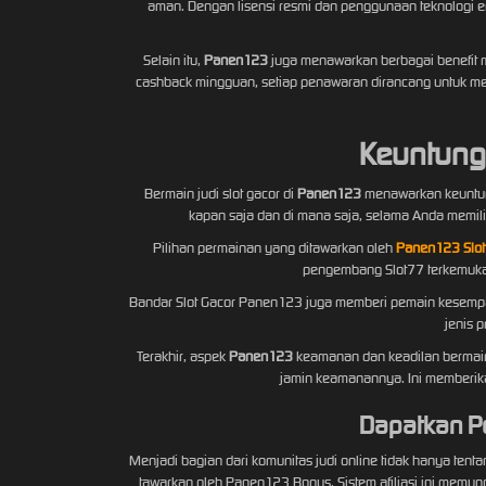
aman. Dengan lisensi resmi dan penggunaan teknologi e
Selain itu,
Panen123
juga menawarkan berbagai benefit m
cashback mingguan, setiap penawaran dirancang untuk mem
Keuntunga
Bermain judi slot gacor di
Panen123
menawarkan keuntung
kapan saja dan di mana saja, selama Anda memilik
Pilihan permainan yang ditawarkan oleh
Panen123 Slot
pengembang Slot77 terkemuka,
Bandar Slot Gacor Panen123 juga memberi pemain kesempa
jenis 
Terakhir, aspek
Panen123
keamanan dan keadilan bermain di
jamin keamanannya. Ini memberikan
Dapatkan Pe
Menjadi bagian dari komunitas judi online tidak hanya te
tawarkan oleh Panen123 Bonus. Sistem afiliasi ini memu