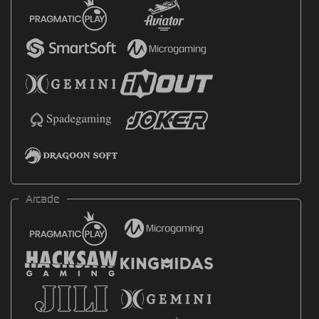
Arcade