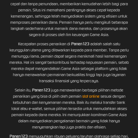
cepat dan tanpa penundaan, memberikan kemudahan lebih bagi para
pemain. Situs ini memahami pentingnya akses cepat kepada
kemenangan, sehingga telah menyediakan sistem yang efisien untuk
memproses penarikan dana. Pemain hanya perlu mengikuti beberapa
langkah sederhana untuk menarik dana mereka, dan prosesnya akan
segera di proses oleh tim keuangan Game Asia.
Kecepatan proses penarikan di
Panen123
adalah salah satu
keunggulan utama yang ditawarkan kepada para member. Tanpa perlu
menunggu lama, pemain dapat segera menikmati hasil kemenangan
mereka. Hal ini sangat berkontribusi terhadap kepuasan pemain, sebab
mereka dapat mengandalkan Game Asia sebagai platform yang tidak
hanya menawarkan permainan berkualitas tinggi tapi juga layanan
transaksi finansial yang terpercaya.
Selain itu,
Panen123
juga menawarkan berbagai pilihan metode
penarikan yang bisa di pilih oleh pemain
slot online
sesuai dengan
kebutuhan dan kenyamanan mereka. Baik itu melalui transfer bank
lokal atau e-wallet, semua pilihan tersedia untuk memudahkan akses
pemain kepada dana mereka. Ini menunjukkan komitmen Game Asia
dalam menyediakan pengalaman bermain yang tidak hanya
menyenangkan tapi juga praktis dan efisien.
Panen123
menyuguhkan ribuan peluang taruhan olahraga setiap hari,