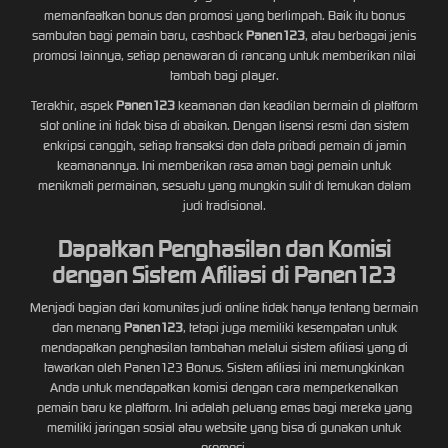
memanfaatkan bonus dan promosi yang berlimpah. Baik itu bonus
sambutan bagi pemain baru, cashback
Panen123
, atau berbagai jenis
promosi lainnya, setiap penawaran di rancang untuk memberikan nilai
tambah bagi player.
Terakhir, aspek
Panen123
keamanan dan keadilan bermain di platform
slot online ini tidak bisa di abaikan. Dengan lisensi resmi dan sistem
enkripsi canggih, setiap transaksi dan data pribadi pemain di jamin
keamanannya. Ini memberikan rasa aman bagi pemain untuk
menikmati permainan, sesuatu yang mungkin sulit di temukan dalam
judi tradisional.
Dapatkan Penghasilan dan Komisi
dengan Sistem Afiliasi di Panen123
Menjadi bagian dari komunitas judi online tidak hanya tentang bermain
dan menang
Panen123
, tetapi juga memiliki kesempatan untuk
mendapatkan penghasilan tambahan melalui sistem afiliasi yang di
tawarkan oleh Panen123 Bonus. Sistem afiliasi ini memungkinkan
Anda untuk mendapatkan komisi dengan cara memperkenalkan
pemain baru ke platform. Ini adalah peluang emas bagi mereka yang
memiliki jaringan sosial atau website yang bisa di gunakan untuk
promosi.