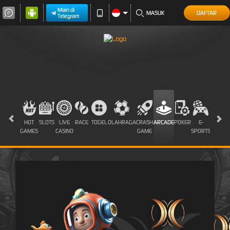
Main di
MASUK
DAFTAR
Telegram
HOT
SLOTS
LIVE
RACE
TOGEL
OLAHRAGA
CRASH
ARCADE
POKER
E-
SABUN
GAMES
CASINO
GAME
SPORTS
AYAM