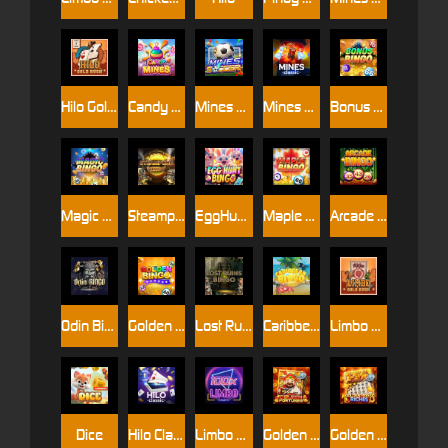
Hilo Gold Rush
Candy Mines
Mines Soccer
Mines Classic
Bonus Bingo
Magic Bingo
Steampunk
EggHunt Bingo
Maple Bingo
Arcade Bingo
Odin Bingo
Golden Bingo
Lost Ruins
Caribbean Bingo
Limbo Gold Rush
Dice
Hilo Classic
Limbo Neon
Golden Fortunes
Golden Horse Riches