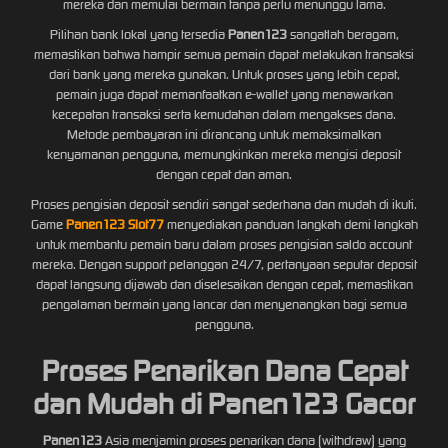
mereka dan memulai bermain tanpa perlu menunggu lama.
Pilihan bank lokal yang tersedia
Panen123
sangatlah beragam,
memastikan bahwa hampir semua pemain dapat melakukan transaksi
dari bank yang mereka gunakan. Untuk proses yang lebih cepat,
pemain juga dapat memanfaatkan e-wallet yang menawarkan
kecepatan transaksi serta kemudahan dalam mengakses dana.
Metode pembayaran ini dirancang untuk memaksimalkan
kenyamanan pengguna, memungkinkan mereka mengisi deposit
dengan cepat dan aman.
Proses pengisian deposit sendiri sangat sederhana dan mudah di ikuti.
Game
Panen123 Slot77
menyediakan panduan langkah demi langkah
untuk membantu pemain baru dalam proses pengisian saldo account
mereka. Dengan support pelanggan 24/7, pertanyaan seputar deposit
dapat langsung dijawab dan diselesaikan dengan cepat, memastikan
pengalaman bermain yang lancar dan menyenangkan bagi semua
pengguna.
Proses Penarikan Dana Cepat
dan Mudah di Panen123 Gacor
Panen123
Asia menjamin proses penarikan dana (withdraw) yang