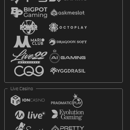
Live Casino