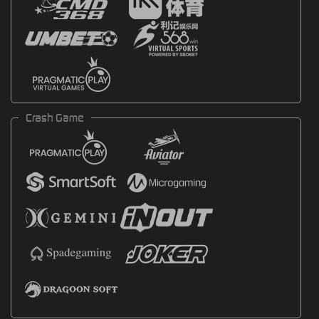
Crash Game