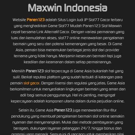
Maxwin Indonesia
Website
Panen123
adalah Situs Login Judi JP Slot77 Gacor terbaru
yang menghadirkan Game Slot77 Mudah Panen123 Slot Maxwin
cepat bersama Link Alternatif Gacor. Dengan variasi permainan yang
luas dan kemudahan akses, slot77 online menawarkan pengalaman
bermain yang seru dan potensi kemenangan yang besar. Di Game
Asia, pemain bisa menemukan berbagai jenis slot dari provider
ternama yang tidak hanya. Menjamin keseruan bermain tapi juga
keadilan dan keamanan dalam setiap permainannya.
Memilih
Panen123
slot terpercaya di Game Asia bukanlah hal yang
sulit. Berkat reputasi platform yang sudah terbukti di kalangan para
pemain
slot gacor
. Dengan lisensi dan regulasi yang jelas, Game Asia
berkomitmen untuk menyediakan lingkungan bermain yang aman dan
adil bagi semua penggunanya. Hal ini penting, mengingat
kepercayaan adalah komponen utama dalam dunia perjudian online.
Selain itu, Game Asia
Panen123
juga menawarkan fitur-fitur
pendukung yang membuat pengalaman bermain slot online semakin
nyaman dan menyenangkan. Mulai dari metode pembayaran yang
beragam, dukungan layanan pelanggan 24/7, hingga bonus dan
promosi yang menarik. Semua ini di rancang untuk memberikan nilai