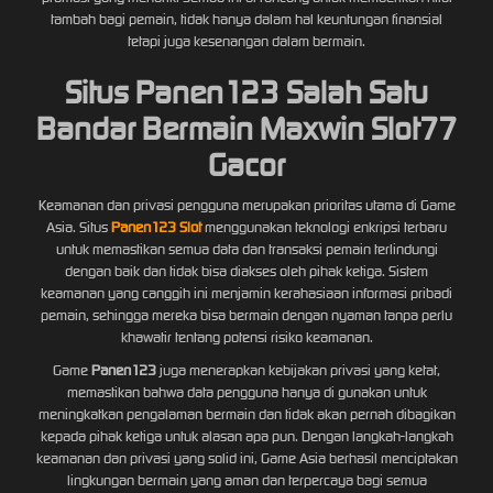
tambah bagi pemain, tidak hanya dalam hal keuntungan finansial
tetapi juga kesenangan dalam bermain.
Situs Panen123 Salah Satu
Bandar Bermain Maxwin Slot77
Gacor
Keamanan dan privasi pengguna merupakan prioritas utama di Game
Asia. Situs
Panen123 Slot
menggunakan teknologi enkripsi terbaru
untuk memastikan semua data dan transaksi pemain terlindungi
dengan baik dan tidak bisa diakses oleh pihak ketiga. Sistem
keamanan yang canggih ini menjamin kerahasiaan informasi pribadi
pemain, sehingga mereka bisa bermain dengan nyaman tanpa perlu
khawatir tentang potensi risiko keamanan.
Game
Panen123
juga menerapkan kebijakan privasi yang ketat,
memastikan bahwa data pengguna hanya di gunakan untuk
meningkatkan pengalaman bermain dan tidak akan pernah dibagikan
kepada pihak ketiga untuk alasan apa pun. Dengan langkah-langkah
keamanan dan privasi yang solid ini, Game Asia berhasil menciptakan
lingkungan bermain yang aman dan terpercaya bagi semua