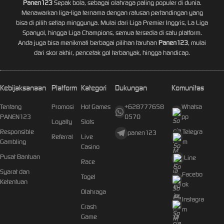
Panen123
Sepak bola, sebagai olahraga paling populer di dunia.
Menawarkan liga-liga ternama dengan ratusan pertandingan yang
bisa di pilih setiap minggunya. Mulai dari Liga Premier Inggris, La Liga
Spanyol, hingga Liga Champions, semua tersedia di satu platform.
Anda juga bisa menikmati berbagai pilihan taruhan
Panen123
, mulai
dari skor akhir, pencetak gol terbanyak, hingga handicap.
Kebijaksanaan
Platform
Kategori
Dukungan
Komunitas
Tentang
Promosi
Hot Games
+628777658
Whatsa
PANEN123
0570
pp
Loyalty
Slots
Responsible
Telegra
panen123
Referral
Live
Gambling
m
Casino
Pusat Bantuan
Line
Race
Syarat dan
Facebo
Togel
Ketentuan
ok
Olahraga
Instagra
Crash
m
Game