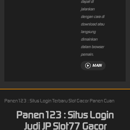
dapat di
jalankan
dengan cara di
download atau
langsung
dimainkan
dalam browser
pemain.
MAIN
Panen123 : Situs Login Terbaru Slot Gacor Panen Cuan
Panen123 : Situs Login
Judi JP Slot77 Gacor